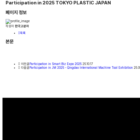
Participation in 2025 TOKYO PLASTIC JAPAN
페이지 정보
작성자
한국고분자
목록
본문
이전글
Participation in Smart Biz Expo 2025
25.10.17
다음글
Participation in JM 2025 - Qingdao International Machine Tool Exhibition
25.0