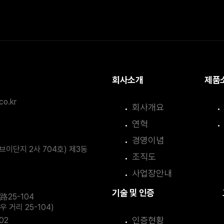
회사소개
제품
co.kr
회사개요
연혁
경영이념
이단지 2사 704호) 제3동
조직도
사업장안내
기술 및 인증
5-104
거리 25-104)
인증현황
102