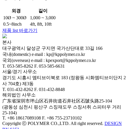
외경
길이
10Ø​ ~ 300Ø
1,000 ~ 3,000
0.5~8inch
4ft, 8ft, 10ft
제품 list 바로가기
본사
대구광역시 달성군 구지면 국가산단대로 33길 166
국내(domestic) e-mail : kp@kppolymer.co.kr
국외(overseas) e-mail : kpexport@kppolymer.co.kr
T. 053-585-8262
F. 053-585-6631
서울/경기 사무소
경기도 시흥시 엠티브이북로 183 (정왕동 시화엠티브이단지 2
사 704호) 제3동
T. 031-432-8262
F. 031-432-8848
해외법인 사무소
广东省深圳市坪山区石井街道石井社区石陂头路25-104
(광동성 심천시 핑산구 스징재도우 스징서취 스피터우 거리
25-104)
T. +86 18617089108
F. +86 755-23710102
Copyright ⓒ POLYMER CO.,LTD. All right reserved.
DESIGN