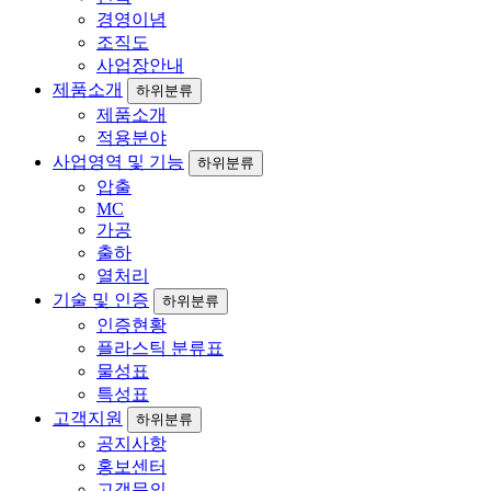
경영이념
조직도
사업장안내
제품소개
하위분류
제품소개
적용분야
사업영역 및 기능
하위분류
압출
MC
가공
출하
열처리
기술 및 인증
하위분류
인증현황
플라스틱 분류표
물성표
특성표
고객지원
하위분류
공지사항
홍보센터
고객문의