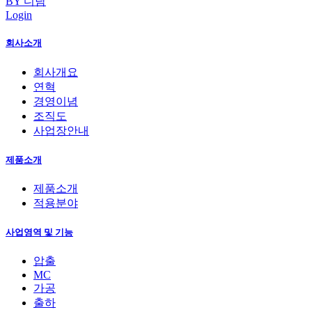
BY 디담
Login
회사소개
회사개요
연혁
경영이념
조직도
사업장안내
제품소개
제품소개
적용분야
사업영역 및 기능
압출
MC
가공
출하