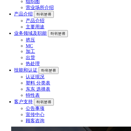
组织图
营业场所介绍
产品介绍
하위분류
产品介绍
主要用途
业务领域及职能
하위분류
挤压
MC
加工
出货
热处理
技能和认证
하위분류
认证现况
塑料 分类表
东东 选择表
特性表
客户支持
하위분류
公告事项
宣传中心
顾客咨询